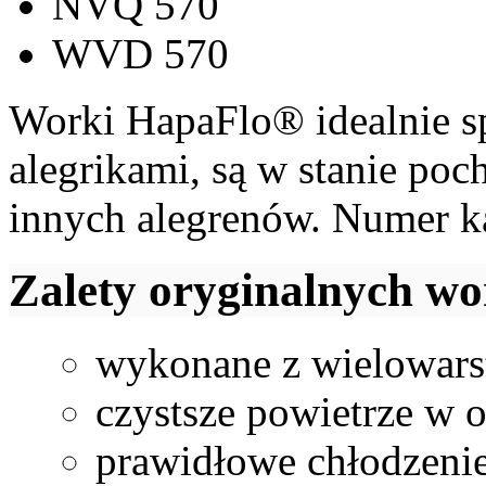
NVQ 570
WVD 570
Worki HapaFlo® idealnie s
alegrikami, są w stanie po
innych alegrenów. Numer k
Zalety oryginalnych w
wykonane z wielowarst
czystsze powietrze w
prawidłowe chłodzenie