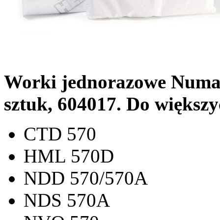
Worki jednorazowe Numa
sztuk, 604017. Do większ
CTD 570
HML 570D
NDD 570/570A
NDS 570A