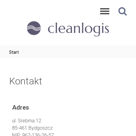
/
Start
Kontakt
WYŚLIJ
WIADOMOŚĆ
Adres
ul. Srebrna 12
85-461 Bydgoszcz
NIP: 967-136-26-57