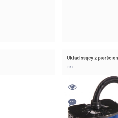
Układ ssący z pierście
inne