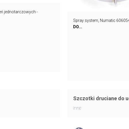
eń jednotarczowych -
Spray system, Numatic 606054
DO...
Szczotki druciane do 
inne