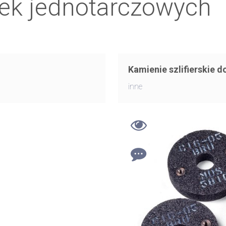
rek jednotarczowych
Kamienie szlifierskie 
inne