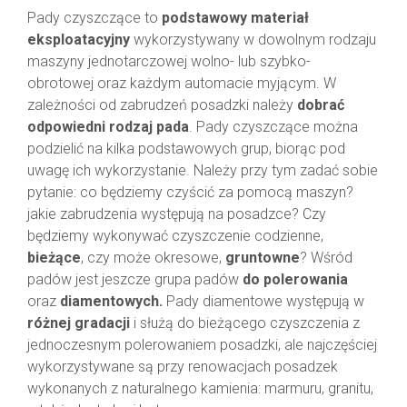
Pady czyszczące to
podstawowy materiał
Akcesoria Cleanlogis
eksploatacyjny
wykorzystywany w dowolnym rodzaju
maszyny jednotarczowej wolno- lub szybko-
Do automatów czyszczących
obrotowej oraz każdym automacie myjącym. W
zależności od zabrudzeń posadzki należy
dobrać
Ręczny sprzęt do sprzątania
odpowiedni rodzaj pada
. Pady czyszczące można
podzielić na kilka podstawowych grup, biorąc pod
Do odkurzaczy
uwagę ich wykorzystanie. Należy przy tym zadać sobie
pytanie: co będziemy czyścić za pomocą maszyn?
Pady czyszczące
jakie zabrudzenia występują na posadzce? Czy
będziemy wykonywać czyszczenie codzienne,
Bieżące czyszczenie
bieżące
, czy może okresowe,
gruntowne
? Wśród
padów jest jeszcze grupa padów
do polerowania
Gruntowne czyszczenie
oraz
diamentowych.
Pady diamentowe występują w
różnej gradacji
i służą do bieżącego czyszczenia z
Polerowanie
jednoczesnym polerowaniem posadzki, ale najczęściej
wykorzystywane są przy renowacjach posadzek
Z melaminy
wykonanych z naturalnego kamienia: marmuru, granitu,