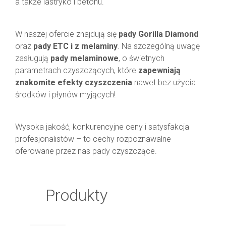
a także lastryko i betonu.
Diamentowe
Ręczne
W naszej ofercie znajdują się
pady Gorilla Diamond
oraz
pady ETC
i
z melaminy
. Na szczególną uwagę
Do zamiatarek
zasługują
pady melaminowe
, o świetnych
parametrach czyszczących, które
zapewniają
znakomite efekty czyszczenia
Wielofunkcyjne urządzenia czyszczące Cleanlogis
nawet bez użycia
środków i płynów myjących!
Zamiatarki
Wysoka jakość, konkurencyjne ceny i satysfakcja
Chemia czyszcząca
profesjonalistów – to cechy rozpoznawalne
oferowane przez nas pady czyszczące.
Akcesoria i części
Produkty