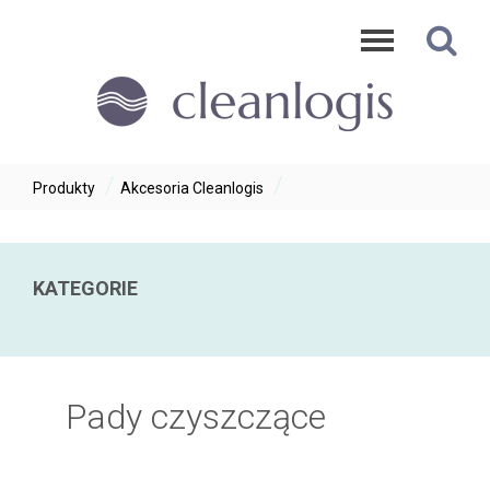
/
/
Produkty
Akcesoria Cleanlogis
KATEGORIE
Automaty czyszczące Cleanlogis
Pady czyszczące
Zamiatarki Cleanlogis
Odkurzacze i szorowarki Cleanfix