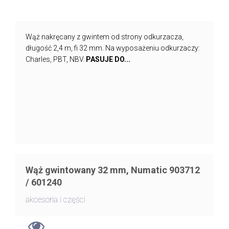
Wąż nakręcany z gwintem od strony odkurzacza,
długość 2,4 m, fi 32 mm. Na wyposażeniu odkurzaczy:
Charles, PBT, NBV.
PASUJE DO...
Wąż gwintowany 32 mm, Numatic 903712
/ 601240
akcesoria i części