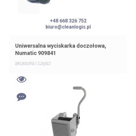
+48 668 326 752
biuro@cleanlogis.pl
Uniwersalna wyciskarka doczołowa,
Numatic 909841
akcesoria i części