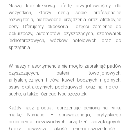
Naszą kompleksową ofertę przygotowaliśmy dla
Akcesoria Cleanlogis
wszystkich, którzy cenią sobie profesjonalne
rozwiązania, niezawodne urządzenia oraz atrakcyjne
Do zamiatarek
ceny. Oferujemy akcesoria i części zamienne do
odkurzaczy, automatów czyszczących, szorowarek
Wielofunkcyjne urządzenia czyszczące Cleanlogis
jednotarczowych, wózków hotelowych oraz do
sprzątania.
Zamiatarki
Chemia czyszcząca
W naszym asortymencie nie mogło zabraknąć padów
czyszczących, baterii litowo-jonowych,
Akcesoria i części
antyalergicznych filtrów, kuwet bocznych i górnych,
ssaw ekstrakcyjnych, podłogowych oraz na mokro i
Do szorowarek jednotarczowych
sucho, a także różnego typu szczotek.
Każdy nasz produkt reprezentuje cenioną na rynku
markę Numatic – sprawdzonego, brytyjskiego
producenta niezawodnych urządzeń sprzątających.
Łączy najwyższą jakość, energooszczędność i