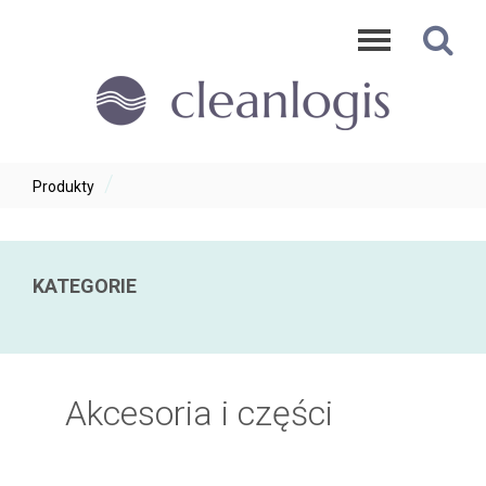
/
Produkty
KATEGORIE
Automaty czyszczące Cleanlogis
Akcesoria i części
Zamiatarki Cleanlogis
Odkurzacze i szorowarki Cleanfix