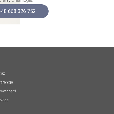
oferty Cleanlogis.
+48 668 326 752
kaz
warancja
rywatności
ookies