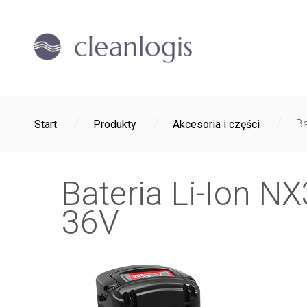
/
/
/
Ba
Start
Produkty
Akcesoria i części
Bateria Li-Ion N
36V