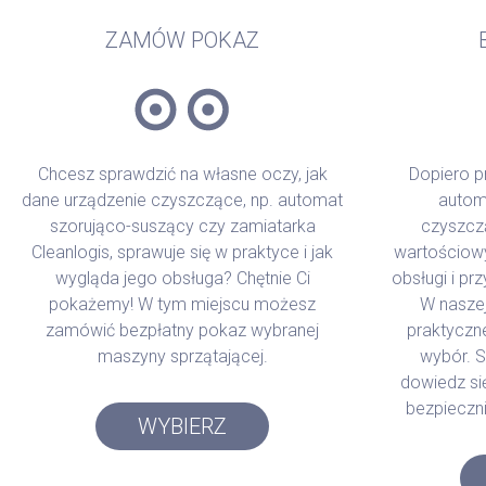
ZAMÓW POKAZ
Chcesz sprawdzić na własne oczy, jak
Dopiero p
dane urządzenie czyszczące, np. automat
autom
szorująco-suszący czy zamiatarka
czyszcz
Cleanlogis, sprawuje się w praktyce i jak
wartościowy
wygląda jego obsługa? Chętnie Ci
obsługi i pr
pokażemy! W tym miejscu możesz
W naszej
zamówić bezpłatny pokaz wybranej
praktyczn
maszyny sprzątającej.
wybór. S
dowiedz się
bezpieczni
WYBIERZ