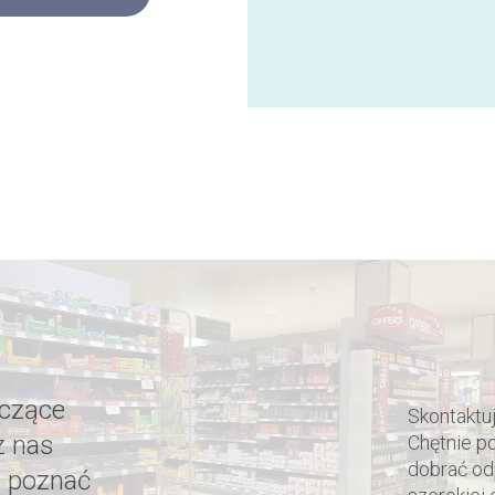
yczące
Skontaktuj
z nas
Chętnie p
dobrać od
 poznać