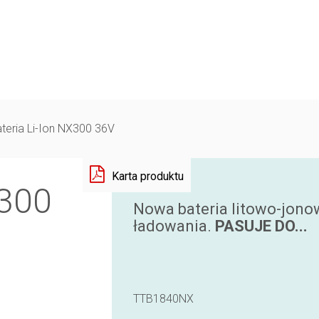
teria Li-Ion NX300 36V
X300
Nowa bateria litowo-jono
ładowania.
PASUJE DO...
TTB1840NX