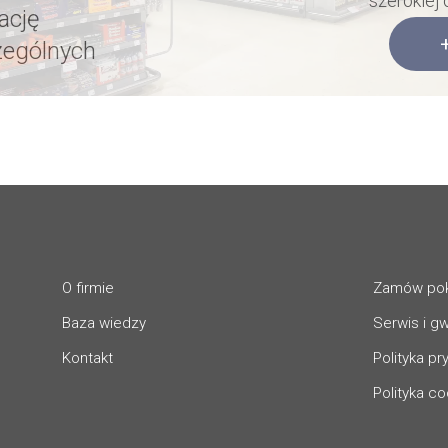
szerokiej 
ację
zególnych
O firmie
Zamów po
Baza wiedzy
Serwis i g
Kontakt
Polityka p
Polityka c