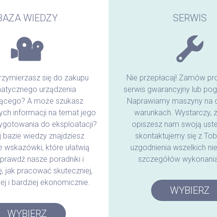
BAZA WIEDZY
SERWIS
rzymierzasz się do zakupu
Nie przepłacaj! Zamów pr
atycznego urządzenia
serwis gwarancyjny lub pog
ącego? A może szukasz
Naprawiamy maszyny na 
ch informacji na temat jego
warunkach. Wystarczy, ż
zygotowania do eksploatacji?
opiszesz nam swoją uste
 bazie wiedzy znajdziesz
skontaktujemy się z Tob
e wskazówki, które ułatwią
uzgodnienia wszelkich n
prawdź nasze poradniki i
szczegółów wykonania 
, jak pracować skuteczniej,
ej i bardziej ekonomicznie.
WYBIERZ
WYBIERZ