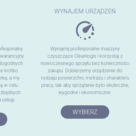
WYNAJEM URZĄDZEŃ
ofesjonalny
Wynajmij profesjonalne maszyny
warancyjny.
czyszczące Cleanlogis i korzystaj z
dogodnych
nowoczesnego sprzętu bez konieczności
e krótko
zakupu. Dobierzemy urządzenie do
rkę, a my
rodzaju powierzchni, metrażu i charakteru
ą w celu
pracy, tak aby sprzątanie było skuteczne,
iezbędnych
wygodne i ekonomiczne.
usługi.
WYBIERZ