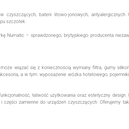
yszczących, baterii litowo-jonowych, antyalergicznych fi
ypu szczotek.
rkę Numatic – sprawdzonego, brytyjskiego producenta niezaw
 może wiązać się z koniecznością wymiany filtra, gumy siliko
kcesoria, a w tym: wyposażenie wózka hotelowego, pojemniki d
unkcjonalność, łatwość użytkowania oraz estetyczny design.
a i części zamienne do urządzeń czyszczących. Oferujemy tak