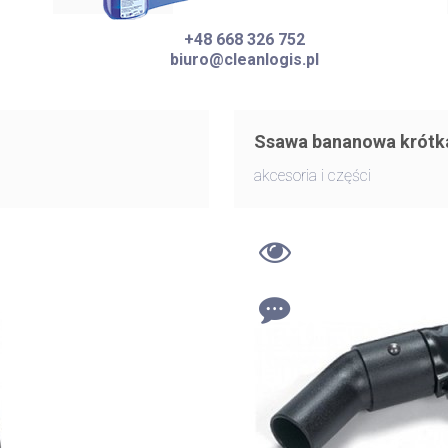
+48 668 326 752
biuro@cleanlogis.pl
Ssawa bananowa krótk
akcesoria i części